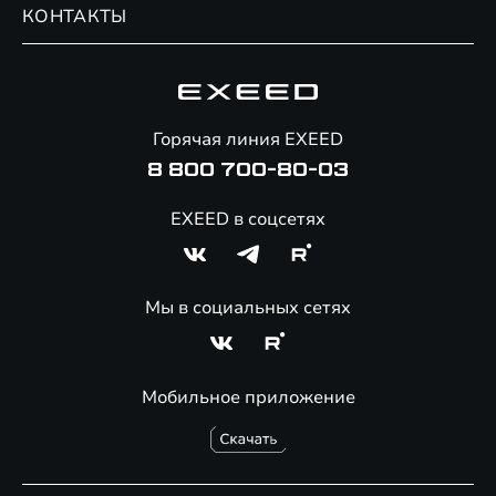
Обмен / Trade-in
Новости и события
КОНТАКТЫ
Сервис
Специальные предложения
Технологии EXEED
Гарантия EXEED
Корпоративным клиентам
Знаковые клиенты EXEED
Помощь на дорогах
Онлайн-магазин аксессуаров
Горячая линия EXEED
8 800 700-80-03
EXEED в соцсетях
Мы в социальных сетях
Мобильное приложение