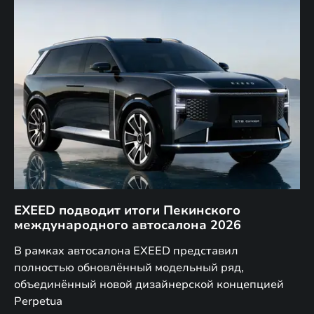
EXEED подводит итоги Пекинского
Д
международного автосалона 2026
E
в
а,
В рамках автосалона EXEED представил
EX
полностью обновлённый модельный ряд,
по
объединённый новой дизайнерской концепцией
(н
Perpetua