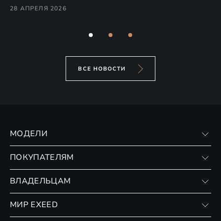
Co
28 АПРЕЛЯ 2026
24
ВСЕ НОВОСТИ
МОДЕЛИ
VX
ПОКУПАТЕЛЯМ
RX
Записаться на тест-драйв
ВЛАДЕЛЬЦАМ
Финансовые программы
Личный кабинет
МИР EXEED
Страхование
Записаться на сервис