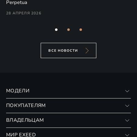
(н
Perpetua
Co
28 АПРЕЛЯ 2026
24
ВСЕ НОВОСТИ
МОДЕЛИ
VX
ПОКУПАТЕЛЯМ
RX
Записаться на тест-драйв
ВЛАДЕЛЬЦАМ
Финансовые программы
Личный кабинет
МИР EXEED
Страхование