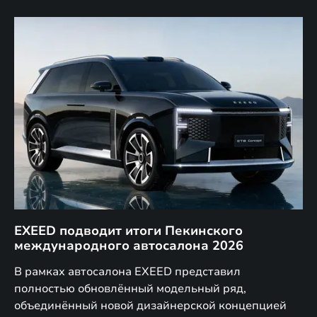
EXEED подводит итоги Пекинского
Д
международного автосалона 2026
E
в
а,
В рамках автосалона EXEED представил
EX
полностью обновлённый модельный ряд,
по
объединённый новой дизайнерской концепцией