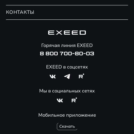
Записаться на сервис
Обмен / Trade-in
Новости и события
КОНТАКТЫ
Сервис
Специальные предложения
Технологии EXEED
Гарантия EXEED
Корпоративным клиентам
Знаковые клиенты EXEED
Помощь на дорогах
Онлайн-магазин аксессуаров
Горячая линия EXEED
8 800 700-80-03
EXEED в соцсетях
Мы в социальных сетях
Мобильное приложение