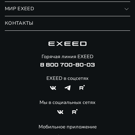
Личный кабинет
МИР EXEED
Страхование
Записаться на сервис
Обмен / Trade-in
Новости и события
КОНТАКТЫ
Сервис
Специальные предложения
Технологии EXEED
Гарантия EXEED
Корпоративным клиентам
Знаковые клиенты EXEED
Помощь на дорогах
Онлайн-магазин аксессуаров
Горячая линия EXEED
8 800 700-80-03
EXEED в соцсетях
Мы в социальных сетях
Мобильное приложение