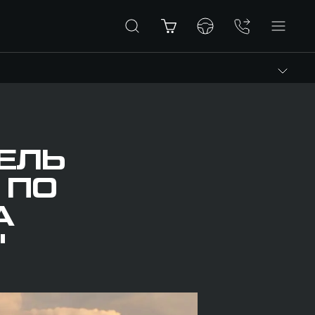
ТЕЛЬ
 ПО
А
"