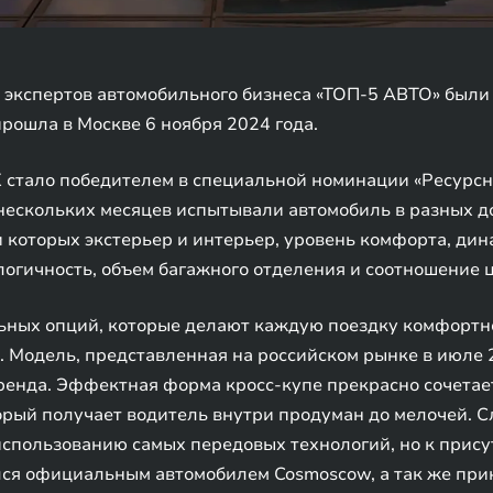
экспертов автомобильного бизнеса «ТОП-5 АВТО» были
рошла в Москве 6 ноября 2024 года.
 стало победителем в специальной номинации «Ресурсн
нескольких месяцев испытывали автомобиль в разных 
 которых экстерьер и интерьер, уровень комфорта, дин
логичность, объем багажного отделения и соотношение ц
ых опций, которые делают каждую поездку комфортной 
. Модель, представленная на российском рынке в июле 2
ренда. Эффектная форма кросс-купе прекрасно сочетае
орый получает водитель внутри продуман до мелочей. С
 использованию самых передовых технологий, но к прис
ся официальным автомобилем Cosmoscow, а так же прин