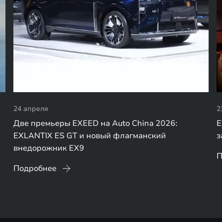
24 апреля
2
Две премьеры EXEED на Auto China 2026:
E
EXLANTIX ES GT и новый флагманский
з
внедорожник EX9
П
Подробнее