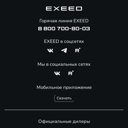
Корпоративным клиентам
Знаковые клиенты EXEED
Помощь на дорогах
Онлайн-магазин аксессуаров
Горячая линия EXEED
8 800 700-80-03
EXEED в соцсетях
Мы в социальных сетях
Мобильное приложение
Официальные дилеры