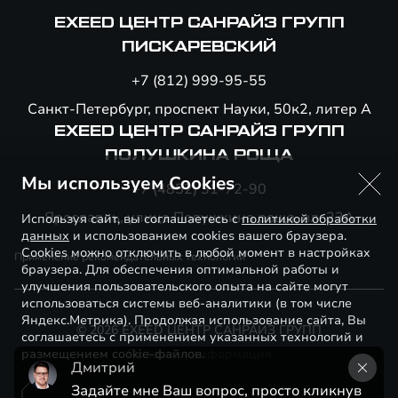
EXEED ЦЕНТР САНРАЙЗ ГРУПП
ПИСКАРЕВСКИЙ
+7 (812) 999-95-55
Санкт-Петербург, проспект Науки, 50к2, литер А
EXEED ЦЕНТР САНРАЙЗ ГРУПП
ПОЛУШКИНА РОЩА
Мы используем Cookies
+7 (4852) 31-72-90
Ярославль, улица Полушкина роща, вл. 23А
Используя сайт, вы соглашаетесь с
политикой обработки
данных
и использованием cookies вашего браузера.
Cookies можно отключить в любой момент в настройках
Применение рекомендательных технологий
браузера. Для обеспечения оптимальной работы и
улучшения пользовательского опыта на сайте могут
использоваться системы веб-аналитики (в том числе
Яндекс.Метрика). Продолжая использование сайта, Вы
© 2026 EXEED ЦЕНТР САНРАЙЗ ГРУПП
соглашаетесь с применением указанных технологий и
размещением cookie-файлов.
Правовая информация
Дмитрий
Задайте мне Ваш вопрос, просто кликнув 