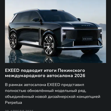
EXEED подводит итоги Пекинского
Д
международного автосалона 2026
E
в
а,
В рамках автосалона EXEED представил
EX
полностью обновлённый модельный ряд,
по
объединённый новой дизайнерской концепцией
(н
Perpetua
Co