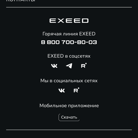
Сервис
Специальные предложения
Технологии EXEED
Гарантия EXEED
Корпоративным клиентам
Знаковые клиенты EXEED
Помощь на дорогах
Онлайн-магазин аксессуаров
Горячая линия EXEED
8 800 700-80-03
EXEED в соцсетях
Мы в социальных сетях
Мобильное приложение