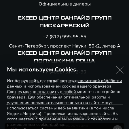
Официальные дилеры
EXEED ЦЕНТР САНРАЙЗ ГРУПП
ПИСКАРЕВСКИЙ
+7 (812) 999-95-55
Санкт-Петербург, проспект Науки, 50к2, литер А
EXEED ЦЕНТР САНРАЙЗ ГРУПП
ПОЛУШКИНА РОЩА
Мы используем Cookies
+7 (4852) 31-72-90
Используя сайт, вы соглашаетесь с
Ярославль, улица Полушкина роща, вл. 23А
политикой обработки
данных
и использованием cookies вашего браузера.
Cookies можно отключить в любой момент в настройках
Применение рекомендательных технологий
браузера. Для обеспечения оптимальной работы и
улучшения пользовательского опыта на сайте могут
использоваться системы веб-аналитики (в том числе
Яндекс.Метрика). Продолжая использование сайта, Вы
© 2026 EXEED ЦЕНТР САНРАЙЗ ГРУПП
соглашаетесь с применением указанных технологий и
размещением cookie-файлов.
Правовая информация