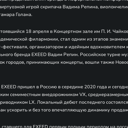
виртуозной игрой скрипача Вадима Репина, виолончели
тамара Голана.
тоявшийся 18 апреля в Концертном зале им П. И. Чайко
адемической филармонии, стал одним из этапов знамени
т-фестиваля, организатором и идейным вдохновителем к
ьного бренда EXEED Вадим Репин. Российское турне му
исок городов, принимающих концерты, вошли также Ново
EXEED пришел в Россию в середине 2020 года и сегодн
ким семиместным внедорожником VX, среднеразмерным
иводником LX. Локальный дебют последнего состоялся 
ан ускорить и без того впечатляющую динамику продаж
а, ставшего для EXEED первым полным периодом на росс