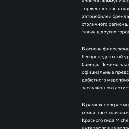
уровень коммуникаци
торжественное откр
автомобилей бренда
столичного региона
также в других горо
В основе философи
беспрецедентный ур
бренда. Помимо вла
официальные предст
дебютного мероприя
заслуженного артис
В рамках программы
семьи посетили экс
Красного гида Miche
интересующие вопро