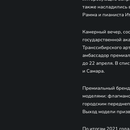
также насладились 
Рамма и пианиста И
Камерный вечер, сос
государственной ак
Транссибирского ар
амбассадор премиал
до 22 апреля. В сп
и Самара.
Премиальный бренд 
моделями: флагманс
городским переднепр
Выход модели призв
По итогам 2021 год