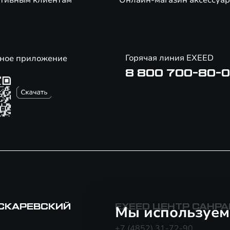
тивным клиентам
Онлайн-магазин аксессуар
Горячая линия EXEED
ное приложение
8 800 700-80-
ИСКАРЕВСКИЙ
EXEED ЦЕНТР САНР
Мы используем
+7 (4852) 31-72-90