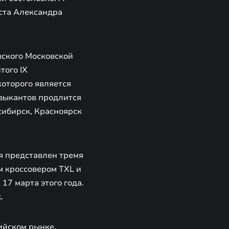
ста Александра
вского Московской
того IX
оторого является
зыкантов продлится
сибирск, Красноярск
я представлен тремя
 кроссовером TXL и
17 марта этого года.
.
ийском рынке,