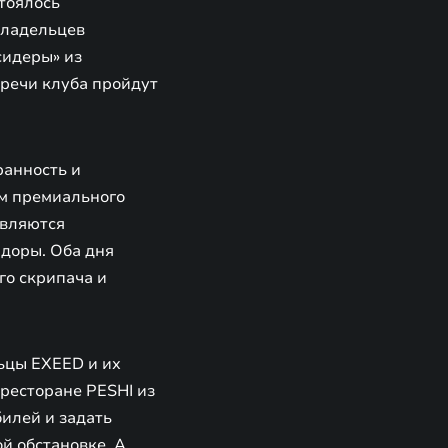
тоялось
владельцев
сидеры» из
тречи клуба пройдут
анность и
ам премиального
являются
адоры. Оба дня
го скрипача и
ьцы EXEED и их
ресторане PESHI из
билей и задать
 обстановке. А