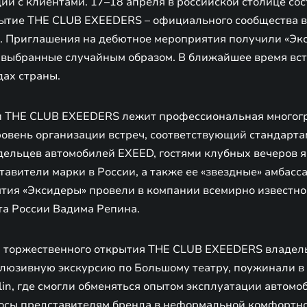
и с клиентами. 17–18 апреля в российской столице сос
ытие THE CLUB EXEEDERS – официального сообщества 
. Приглашения на дебютное мероприятия получили «Эк
, выбранные случайным образом. В ближайшее время вс
дах страны.
и THE CLUB EXEEDERS лежит профессиональная многогр
овень организации встреч, соответствующий стандарт
дельцев автомобилей EXEED, гостями клубных вечеров 
авители марки в России, а также ее «звездные» амбасс
тия «Эксидеры» провели в компании всемирно известно
та России Вадима Репина.
 торжественного открытия THE CLUB EXEEDERS владел
клюзивную экскурсию по Большому театру, поужинали в 
lin, где смогли обменяться опытом эксплуатации автомо
сы представителям бренда в неформальной комфортной