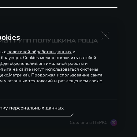
okies
АЙЗ ГРУПП ПОЛУШКИНА РОЩА
сь с
политикой обработки данных
и
 браузера. Cookies можно отключить в любой
а роща, вл. 23А
. Для обеспечения оптимальной работы и
пыта на сайте могут использоваться системы
декс.Метрика). Продолжая использование сайта,
м указанных технологий и размещением cookie-
отку персональных данных
Сделано в ПЕРКС