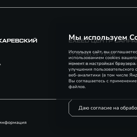
Мы используем Co
СКАРЕВСКИЙ
EXEED ЦЕНТР САНР
Используя сайт, вы соглашаете
+7 (4852) 31-72-90
использованием cookies вашего
А
Ярославль, улица Полушкин
момент в настройках браузера
улучшения пользовательского о
веб-аналитики (в том числе Ян
Вы соглашаетесь с применение
файлов.
Даю согласие на обраб
 информация