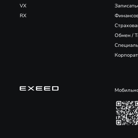
VX
Записать
RX
Финансо
Страхова
Обмен / T
Специал
Корпорат
Мобильн