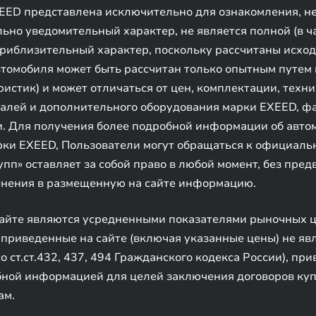
ED представлена исключительно для ознакомления, не 
но уведомительный характер, не является полной (в ча
приблизительный характер, поскольку рассчитаны исхо
втомобиля может быть рассчитан только опытным путем
стик) и может отличаться от цен, комплектации, техни
талей и дополнительного оборудования марки EXEED, ф
. Для получения более подробной информации об автом
ки EXEED, Пользователи могут обращаться к официал
упп» оставляет за собой право в любой момент, без пре
менения в размещенную на сайте информацию.
сайте являются усредненными показателями рыночных 
приведенные на сайте (включая указанные цены) не явл
о ст.ст.432, 437, 494 Гражданского кодекса России), пр
ной информацией для целей заключения договоров ку
ам.